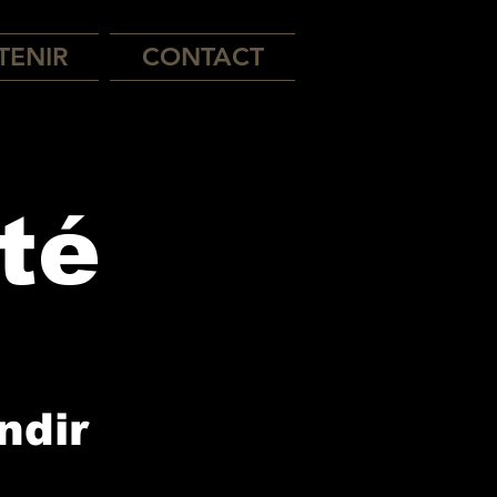
TENIR
CONTACT
té
ndir